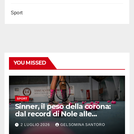
Sport
YOU MISSED
SPORT
Sinner, il peso della corona:
dal record di Nole alle
maratone di Wimbledon
2 LUGLIO 2026
GELSOMINA SANTORO