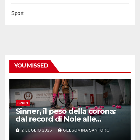
Sport
YOU MISSED
SPORT
Sinner, il peso della corona:
dal record di Nole alle
maratone di Wimbledon
2 LUGLIO 2026
GELSOMINA SANTORO