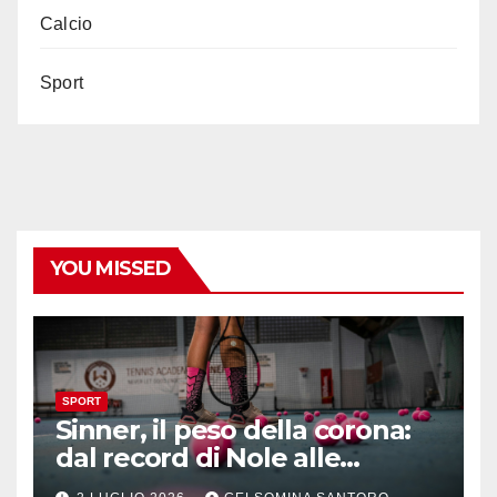
Calcio
Sport
YOU MISSED
SPORT
Sinner, il peso della corona:
dal record di Nole alle
maratone di Wimbledon