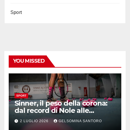
Sport
YOU MISSED
SPORT
Sinner, il peso della corona:
dal record di Nole alle
maratone di Wimbledon
2 LUGLIO 2026
GELSOMINA SANTORO