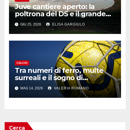
Juve cantiere aperto: la
poltrona del DS e il grande
ritorno di Kolo Muani
GIU 25, 2026
ELISA GARGIULO
CALCIO
Tra numeri di ferro, multe
surreali e il sogno di
Budapest: il capolinea
MAG 14, 2026
VALERIA ROMANO
dell’Atlético e l’attesa
dell’Arsenal
Cerca