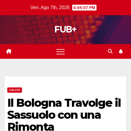
Salta
Ven. Ago 7th, 2026
6:04:08 PM
al
contenuto
FUB+
CALCIO
Il Bologna Travolge il
Sassuolo con una
Rimonta