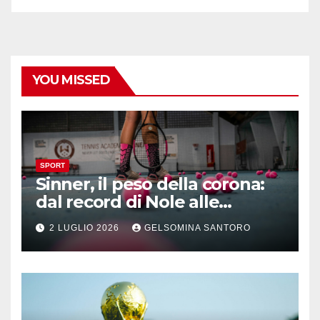
YOU MISSED
SPORT
Sinner, il peso della corona:
dal record di Nole alle
maratone di Wimbledon
2 LUGLIO 2026
GELSOMINA SANTORO