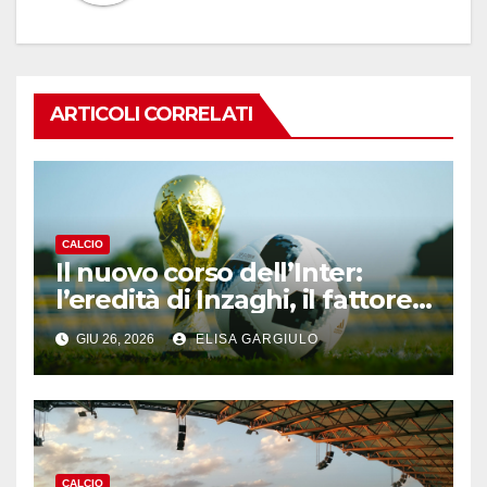
ARTICOLI CORRELATI
CALCIO
Il nuovo corso dell’Inter:
l’eredità di Inzaghi, il fattore
Fàbregas e l’intreccio Nico
GIU 26, 2026
ELISA GARGIULO
Paz
CALCIO