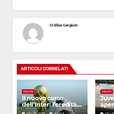
Di
Elisa Gargiulo
ARTICOLI CORRELATI
CALCIO
CALCIO
Il nuovo corso
Juve
dell’Inter: l’eredità
aper
di Inzaghi, il fattore
del 
GIU 26, 2026
ELISA
GIU 2