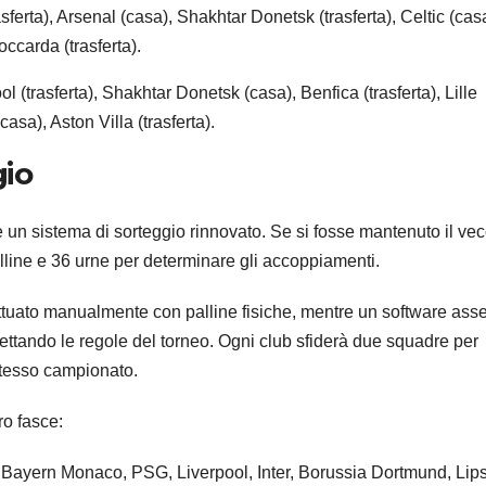
ferta), Arsenal (casa), Shakhtar Donetsk (trasferta), Celtic (cas
ccarda (trasferta).
(trasferta), Shakhtar Donetsk (casa), Benfica (trasferta), Lille
asa), Aston Villa (trasferta).
gio
n sistema di sorteggio rinnovato. Se si fosse mantenuto il vec
line e 36 urne per determinare gli accoppiamenti.
fettuato manualmente con palline fisiche, mentre un software as
ettando le regole del torneo. Ogni club sfiderà due squadre per
 stesso campionato.
ro fasce:
Bayern Monaco, PSG, Liverpool, Inter, Borussia Dortmund, Lips