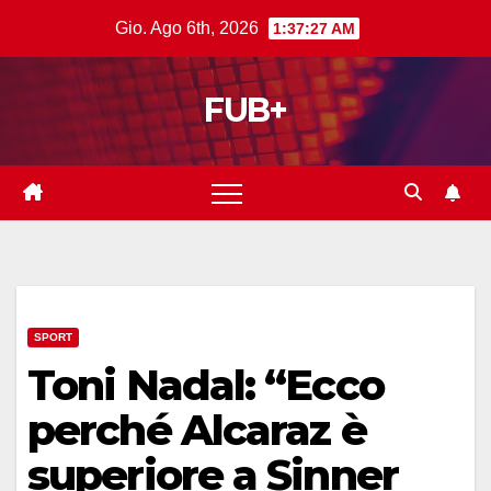
Salta
Gio. Ago 6th, 2026
1:37:28 AM
al
contenuto
FUB+
SPORT
Toni Nadal: “Ecco
perché Alcaraz è
superiore a Sinner