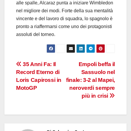
alle spalle, Alcaraz punta a iniziare Wimbledon
nel migliore dei modi. Forte della sua mentalità
vincente e del lavoro di squadra, lo spagnolo è
pronto a riaffermarsi come uno dei protagonisti
assoluti del torneo.
Navigazione
35 Anni Fa: Il
Empoli beffa il
Record Eterno di
Sassuolo nel
articoli
Loris Capirossi in
finale: 3-2 al Mapei,
MotoGP
neroverdi sempre
più in crisi