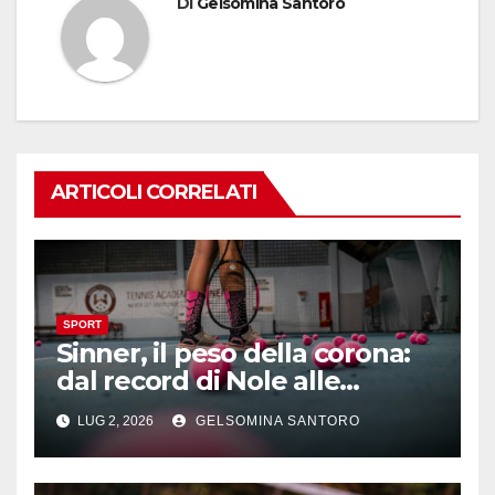
Di
Gelsomina Santoro
ARTICOLI CORRELATI
SPORT
Sinner, il peso della corona:
dal record di Nole alle
maratone di Wimbledon
LUG 2, 2026
GELSOMINA SANTORO