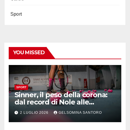
Sport
YOU MISSED
SPORT
Sinner, il peso della corona:
dal record di Nole alle
maratone di Wimbledon
2 LUGLIO 2026
GELSOMINA SANTORO