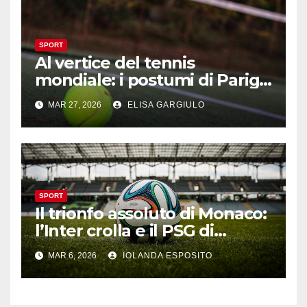
SPORT
Al vertice del tennis
mondiale: i postumi di Parigi
e la minaccia di Arthur Fils
MAR 27, 2026
ELISA GARGIULO
SPORT
Il trionfo assoluto di Monaco:
l’Inter crolla e il PSG di
Vitinha domina l’Europa
MAR 6, 2026
IOLANDA ESPOSITO