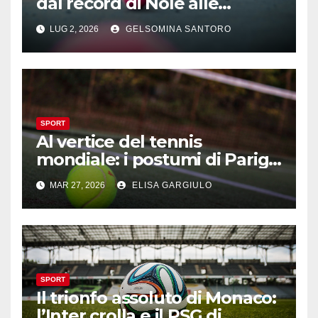
dal record di Nole alle
maratone di Wimbledon
LUG 2, 2026
GELSOMINA SANTORO
SPORT
Al vertice del tennis
mondiale: i postumi di Parigi
e la minaccia di Arthur Fils
MAR 27, 2026
ELISA GARGIULO
SPORT
Il trionfo assoluto di Monaco:
l’Inter crolla e il PSG di