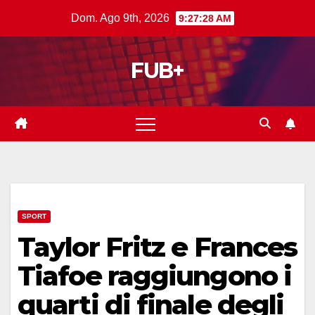
Salta
Dom. Ago 9th, 2026
9:27:29 AM
al
contenuto
FUB+
SPORT
Taylor Fritz e Frances
Tiafoe raggiungono i
quarti di finale degli