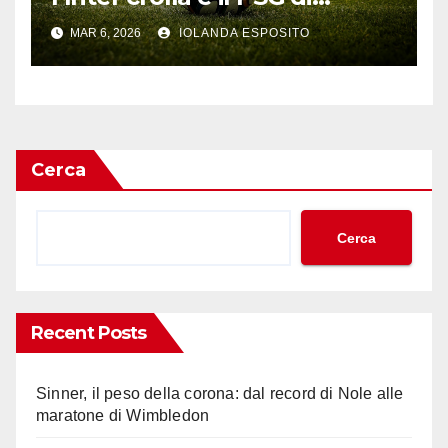
Vitinha domina l’Europa
MAR 6, 2026
IOLANDA ESPOSITO
Cerca
Cerca
Recent Posts
Sinner, il peso della corona: dal record di Nole alle
maratone di Wimbledon