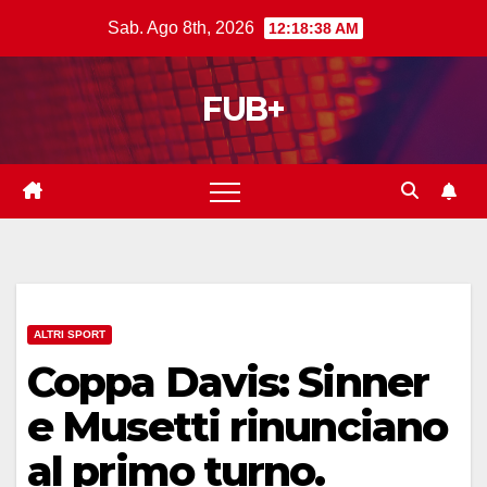
Salta
Sab. Ago 8th, 2026
12:18:38 AM
al
contenuto
FUB+
ALTRI SPORT
Coppa Davis: Sinner
e Musetti rinunciano
al primo turno.